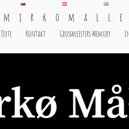
 m i r k o m a l l e
Texte
Kontakt
Grossmeisters Memory
I