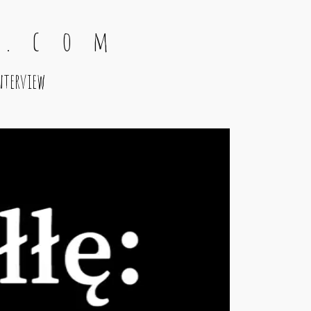
 . c o m
nterview