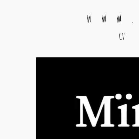
w w w .
CV
Main Navigation