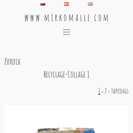
w w w . m i r k o m a l l e . c o m
Main Navigation
Zurück
Recyclage-Collage 1
1
2
tapeings
-
-