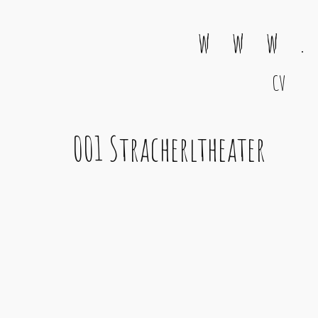
w w w .
CV
Main Navigation
001 Stracherltheater