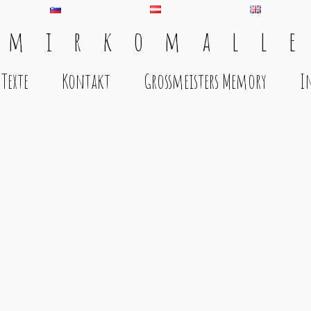
 m i r k o m a l l e
Texte
Kontakt
Grossmeisters Memory
I