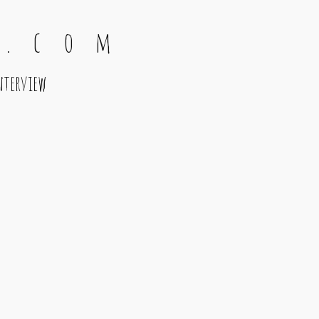
 . c o m
nterview