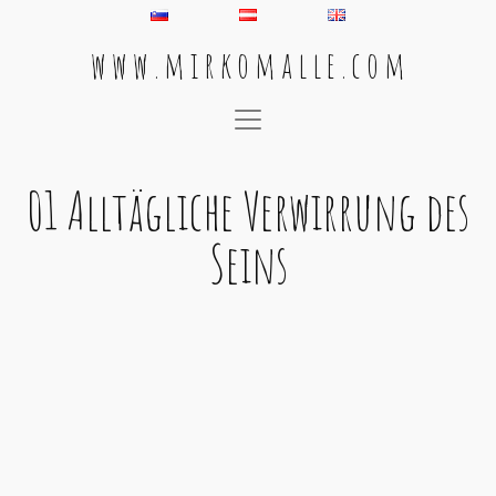
w w w . m i r k o m a l l e . c o m
Main Navigation
01 Alltägliche Verwirrung des
Seins