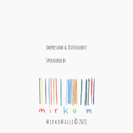
Impressum & Datenschutz
Sponsored by
M i r k o M a l l e © 2021