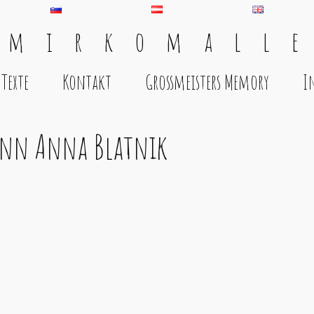
 m i r k o m a l l e
Texte
Kontakt
Grossmeisters Memory
I
inn Anna Blatnik