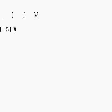
 . c o m
nterview