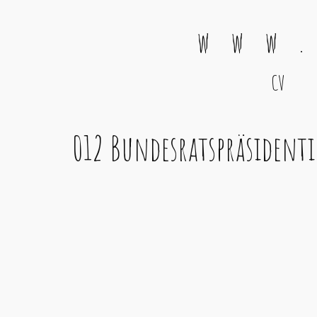
w w w .
CV
Main Navigation
012 Bundesratspräsident