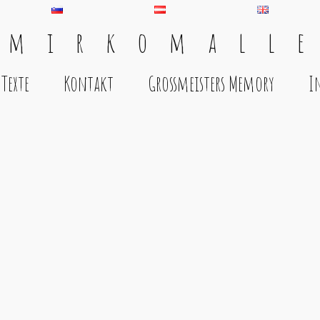
 m i r k o m a l l e
Texte
Kontakt
Grossmeisters Memory
I