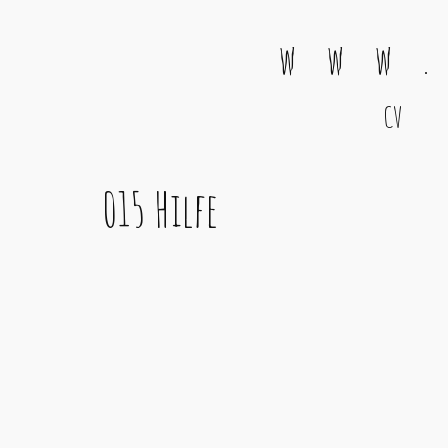
w w w .
CV
Main Navigation
015 Hilfe