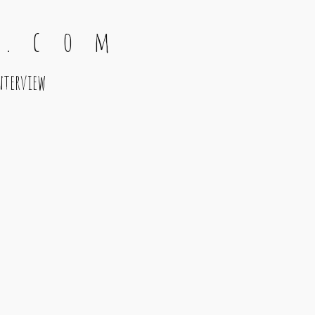
 . c o m
nterview