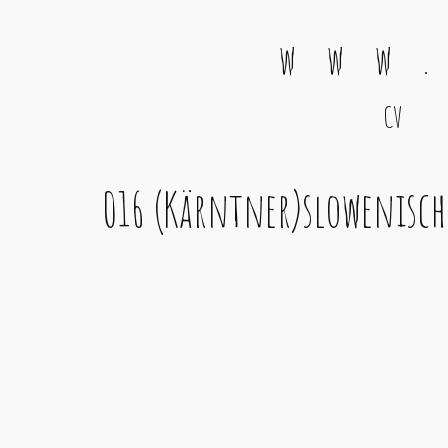
w w w .
CV
Main Navigation
016 (Kärntner)slowenische