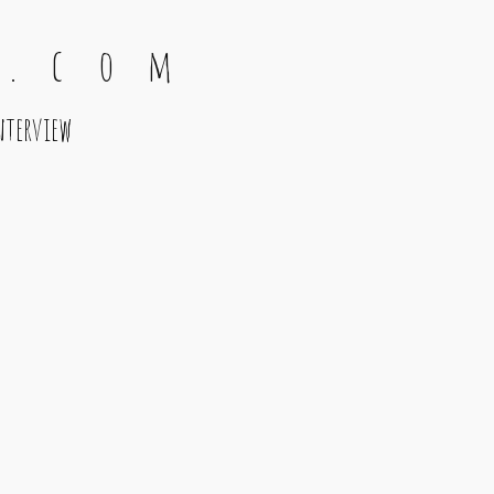
 . c o m
nterview