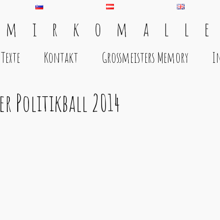
 m i r k o m a l l e
Texte
Kontakt
Grossmeisters Memory
I
r Politikball 2014