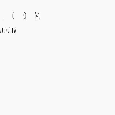
 . c o m
nterview