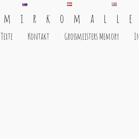
 m i r k o m a l l e
Texte
Kontakt
Grossmeisters Memory
I