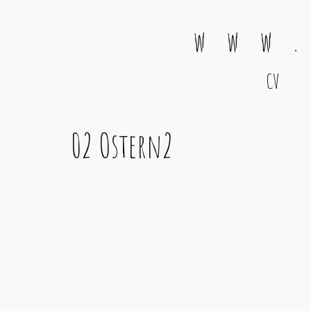
w w w .
CV
Main Navigation
02 Ostern2