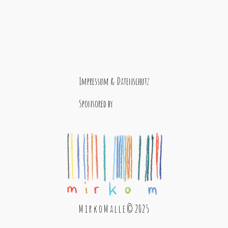
Impressum & Datenschutz
Sponsored by
M i r k o M a l l e © 2025