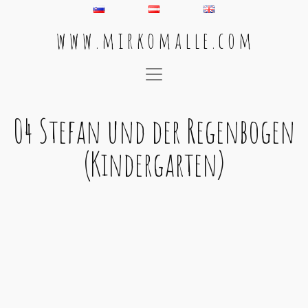
w w w . m i r k o m a l l e . c o m
Main Navigation
04 Stefan und der Regenbogen
(Kindergarten)