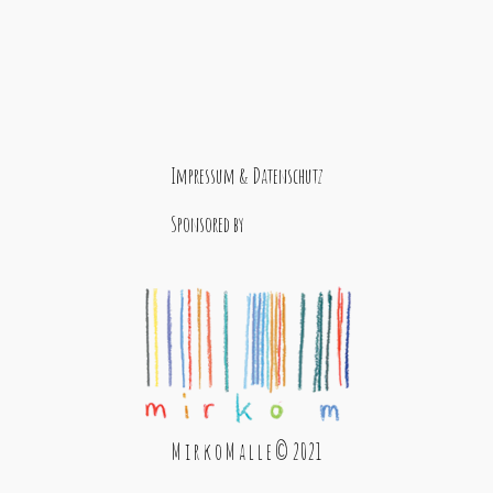
Impressum & Datenschutz
Sponsored by
M i r k o M a l l e © 2021