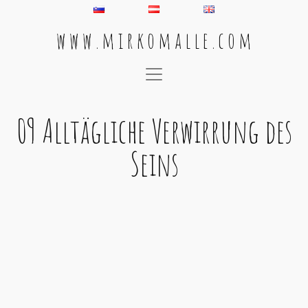
w w w . m i r k o m a l l e . c o m
Main Navigation
09 Alltägliche Verwirrung des
Seins