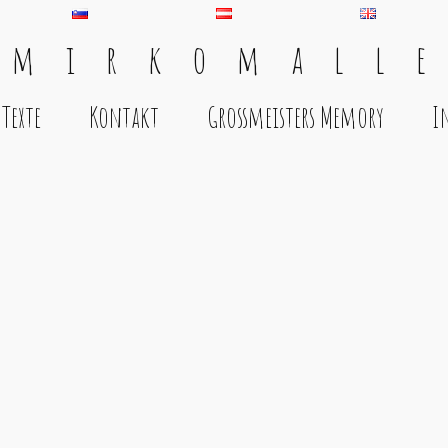
 m i r k o m a l l e
Texte
Kontakt
Grossmeisters Memory
I