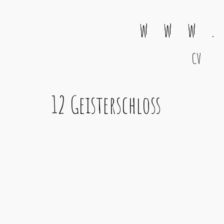
w w w .
CV
Main Navigation
12 Geisterschloss