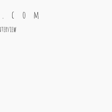
 . c o m
nterview