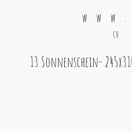
w w w .
CV
Main Navigation
13 Sonnenschein- 245x3