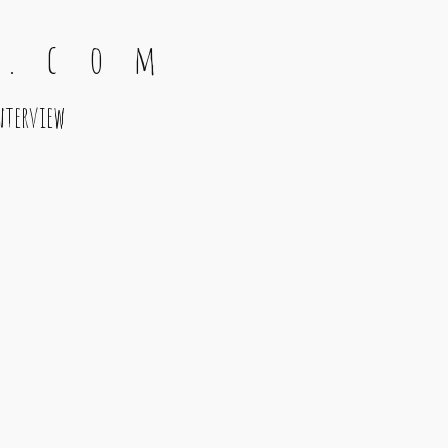
 . c o m
nterview