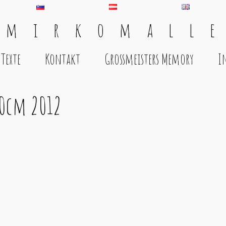
 m i r k o m a l l e
Texte
Kontakt
Grossmeisters Memory
I
10cm 2012