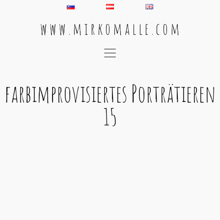
w w w . m i r k o m a l l e . c o m
Main Navigation
farbimprovisiertes Porträtieren
15