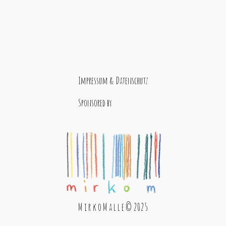
Impressum & Datenschutz
Sponsored by
M i r k o M a l l e © 2025