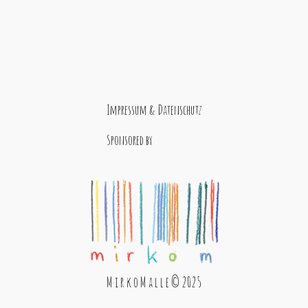
Impressum & Datenschutz
Sponsored by
M i r k o M a l l e © 2025