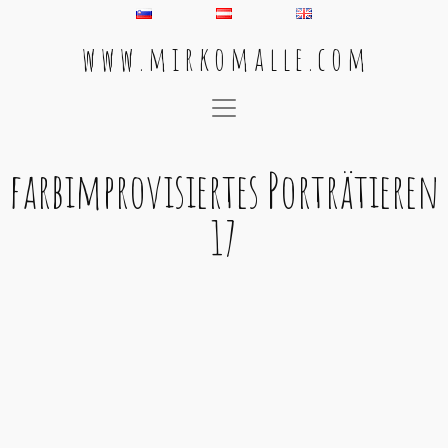
w w w . m i r k o m a l l e . c o m
Main Navigation
farbimprovisiertes Porträtieren
17