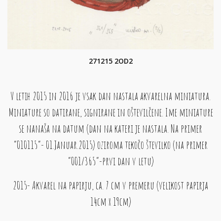
271215 2OD2
V letih 2015 in 2016 je vsak dan nastala akvarelna miniatura.
Miniature so datirane, signirane in oštevilčene. Ime miniature
se nanaša na datum (dan na kateri je nastala. Na primer
“010115”- 01.Januar.2015) oziroma tekočo številko (na primer
“001/365”-prvi dan v letu)
2015- Akvarel na papirju, ca. 7 cm v premeru (velikost papirja
14cm x 19cm)