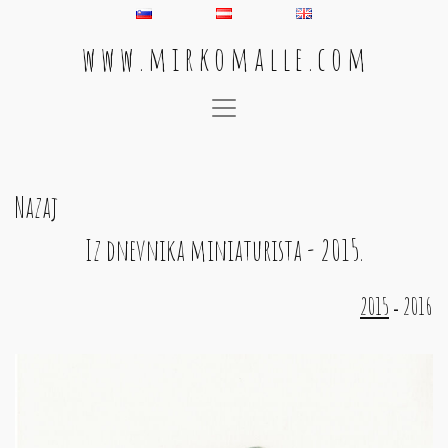
w w w . m i r k o m a l l e . c o m
Main Navigation
Nazaj
Iz dnevnika miniaturista - 2015.
2015
2016
-