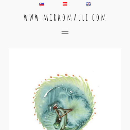
w w w . m i r k o m a l l e . c o m
Main Navigation