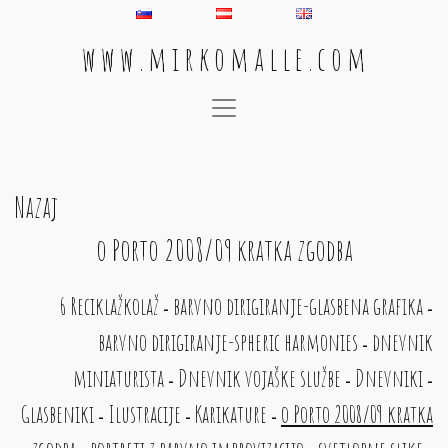
w w w . m i r k o m a l l e . c o m
Main Navigation
Nazaj
o Porto 2008/09 kratka zgodba
6 Reciklažkolaž
barvno dirigiranje-glasbena grafika
-
-
barvno dirigiranje-spheric harmonies
dnevnik
-
miniaturista
Dnevnik vojaške službe
Dnevniki
-
-
-
Glasbeniki
Ilustracije
Karikature
o Porto 2008/09 kratka
-
-
-