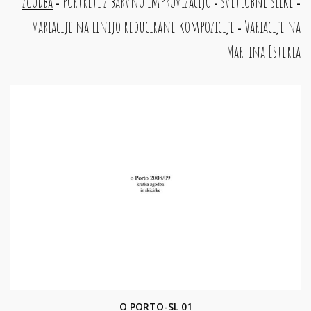
zgodba
portreti z barvno improvizacijo
svetlobne slike
-
-
-
variacije na linijo reducirane kompozicije
Variacije na
-
Martina Esterla
O PORTO-SL 01