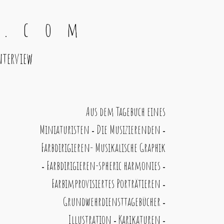
 . c o m
nterview
Aus dem Tagebuch eines
Miniaturisten
Die Musizierenden
-
-
Farbdirigieren- Musikalische Graphik
Farbdirigieren-spheric harmonies
-
-
Farbimprovisiertes Porträtieren
-
Grundwehrdiensttagebücher
-
Illustration
Karikaturen
-
-