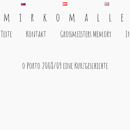
 m i r k o m a l l e
Texte
Kontakt
Grossmeisters Memory
I
o Porto 2008/09 eine Kurzgeschichte