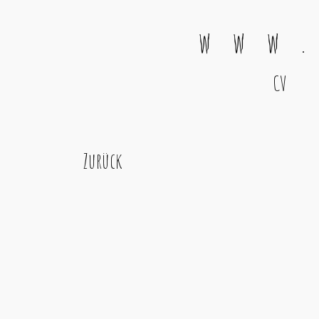
w w w .
CV
Main Navigation
Zurück