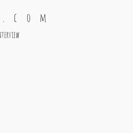
 . c o m
nterview