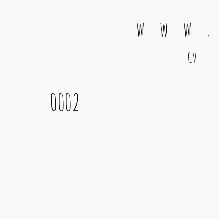
w w w .
CV
Main Navigation
0002