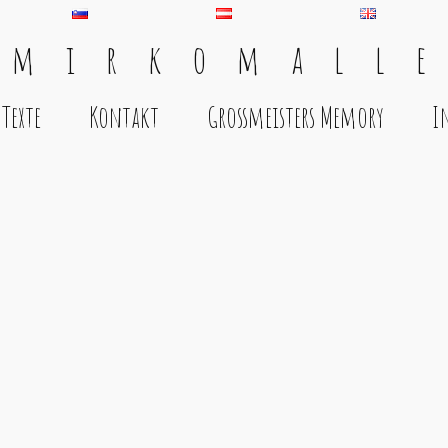
 m i r k o m a l l e
Texte
Kontakt
Grossmeisters Memory
I