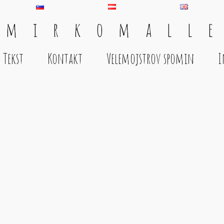
 m i r k o m a l l e
Tekst
Kontakt
Velemojstrov spomin
I