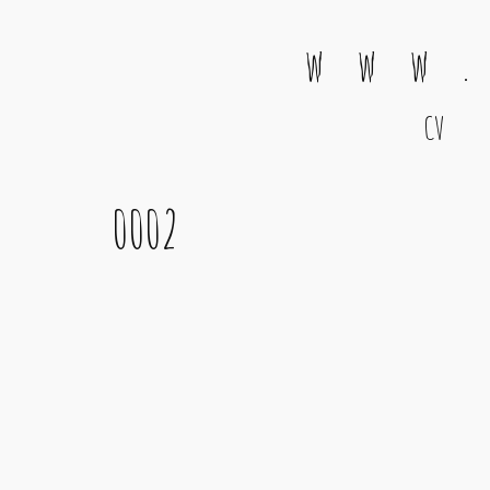
w w w .
CV
Main Navigation
0002