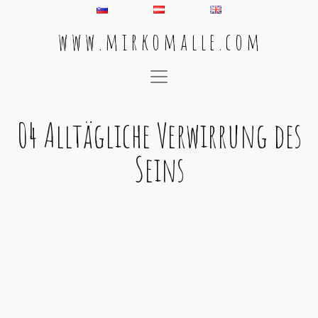
w w w . m i r k o m a l l e . c o m
Main Navigation
04 Alltägliche Verwirrung des
Seins