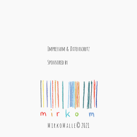
Impressum & Datenschutz
Sponsored by
M i r k o M a l l e © 2021