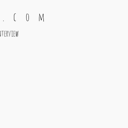
 . c o m
nterview