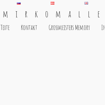
 m i r k o m a l l e
Texte
Kontakt
Grossmeisters Memory
I