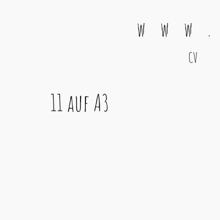
w w w .
CV
Main Navigation
11 auf A3