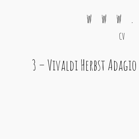
w w w .
CV
Main Navigation
3 – Vivaldi Herbst Adagio