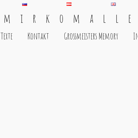
 m i r k o m a l l e
Texte
Kontakt
Grossmeisters Memory
I