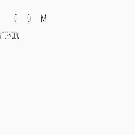
 . c o m
nterview