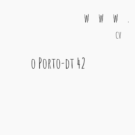
w w w .
CV
Main Navigation
o Porto-dt 42