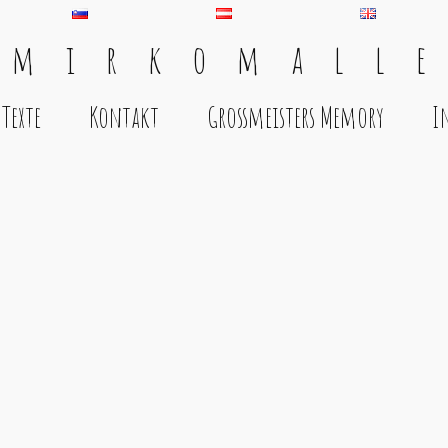
 m i r k o m a l l e
Texte
Kontakt
Grossmeisters Memory
I