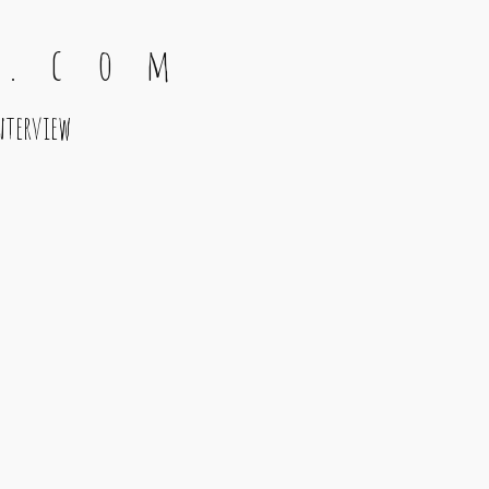
 . c o m
nterview