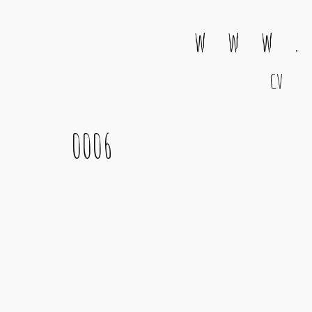
w w w .
CV
Main Navigation
0006