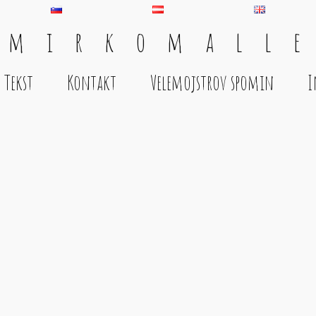
 m i r k o m a l l e
Tekst
Kontakt
Velemojstrov spomin
I