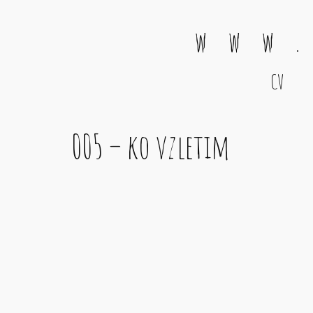
w w w .
CV
Main Navigation
005 – ko vzletim