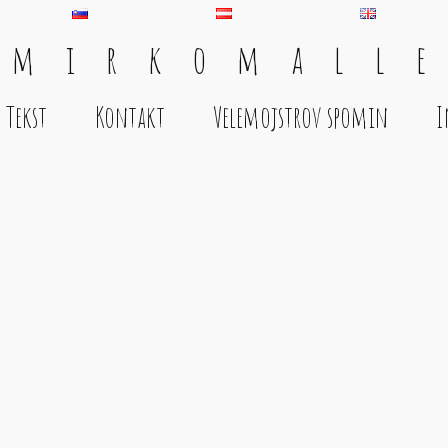
 m i r k o m a l l e
Tekst
Kontakt
Velemojstrov spomin
I