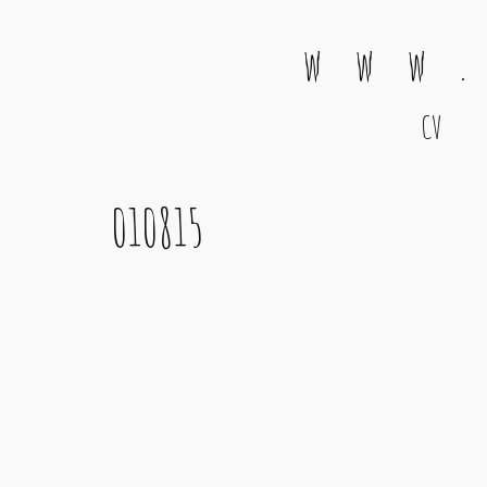
w w w .
CV
Main Navigation
010815