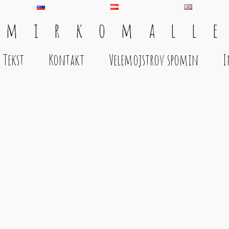
 m i r k o m a l l e
Tekst
Kontakt
Velemojstrov spomin
I