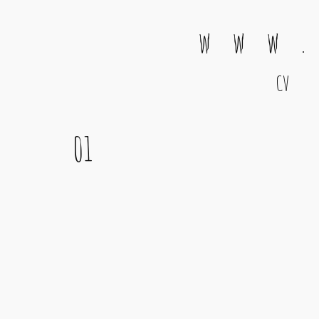
w w w .
CV
Main Navigation
01