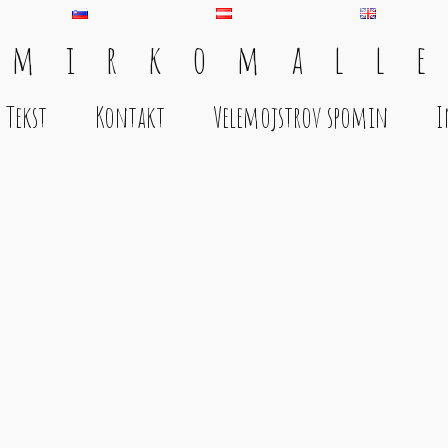
 m i r k o m a l l e
Tekst
Kontakt
Velemojstrov spomin
I