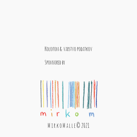
Kolofon & varstvo podatkov
Sponsored by
M i r k o M a l l e © 2021