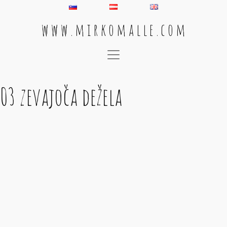
w w w . m i r k o m a l l e . c o m
Main Navigation
03 zevajoča dežela