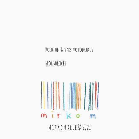
Kolofon & varstvo podatkov
Sponsored by
M i r k o M a l l e © 2021