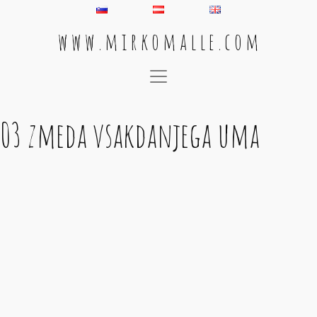
w w w . m i r k o m a l l e . c o m
Main Navigation
03 zmeda vsakdanjega uma