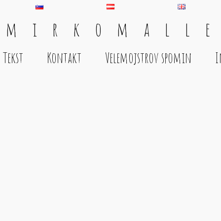
 m i r k o m a l l e
Tekst
Kontakt
Velemojstrov spomin
I