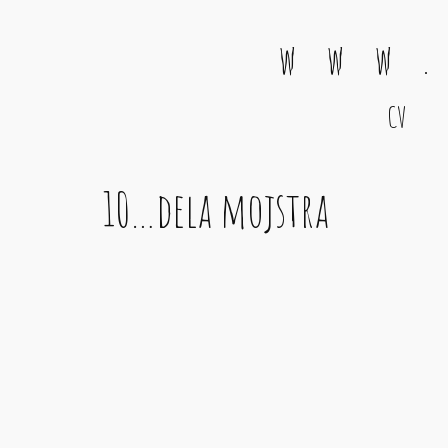
w w w .
CV
Main Navigation
10…dela mojstra