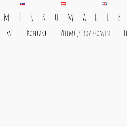
 m i r k o m a l l e
Tekst
Kontakt
Velemojstrov spomin
I