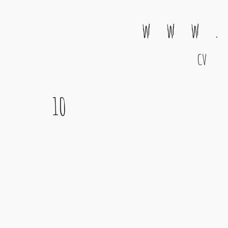
w w w .
CV
Main Navigation
10