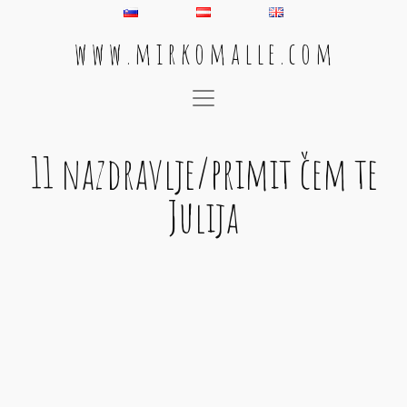
w w w . m i r k o m a l l e . c o m
Main Navigation
11 nazdravlje/primit čem te
Julija