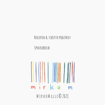
Kolofon & varstvo podatkov
Sponsored by
M i r k o M a l l e © 2021