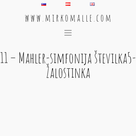
w w w . m i r k o m a l l e . c o m
Main Navigation
11 – Mahler-simfonija številka5-
Žalostinka