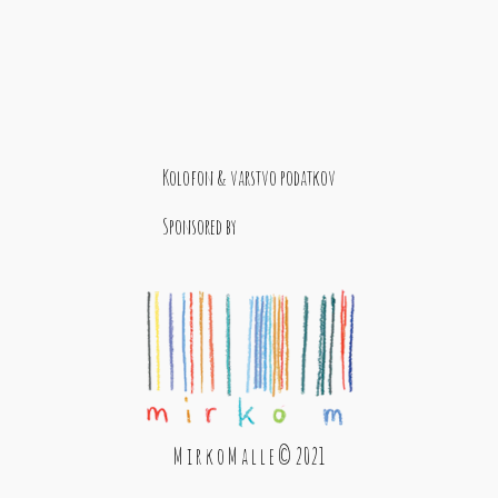
Kolofon & varstvo podatkov
Sponsored by
M i r k o M a l l e © 2021