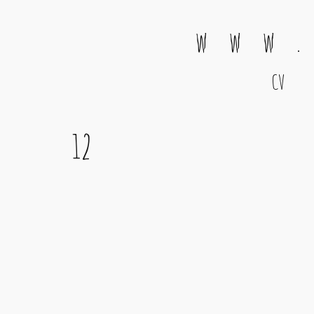
w w w .
CV
Main Navigation
12