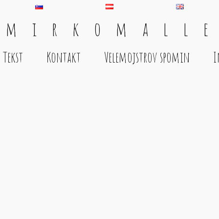
 m i r k o m a l l e
Tekst
Kontakt
Velemojstrov spomin
I