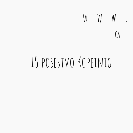
w w w .
CV
Main Navigation
15 posestvo Kopeinig