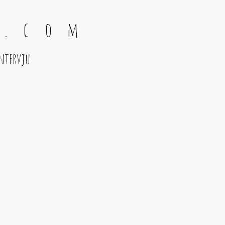
 . c o m
ntervju