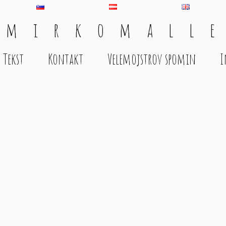
 m i r k o m a l l e
Tekst
Kontakt
Velemojstrov spomin
I