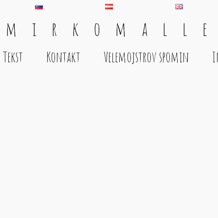
 m i r k o m a l l e
Tekst
Kontakt
Velemojstrov spomin
I