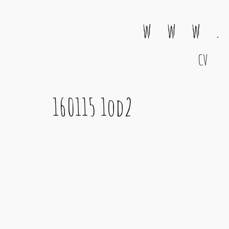
w w w .
CV
Main Navigation
160115 1od2