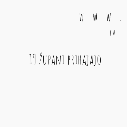
w w w .
CV
Main Navigation
19 župani prihajajo