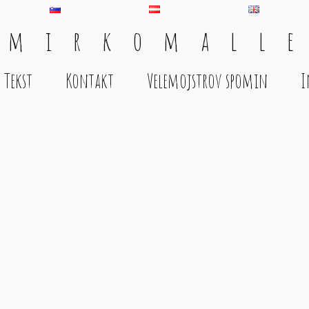
 m i r k o m a l l e
Tekst
Kontakt
Velemojstrov spomin
I