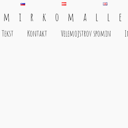
 m i r k o m a l l e
Tekst
Kontakt
Velemojstrov spomin
I