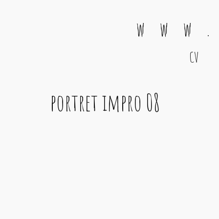
w w w .
CV
Main Navigation
portret impro 08