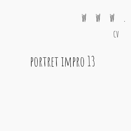
w w w .
CV
Main Navigation
portret impro 13