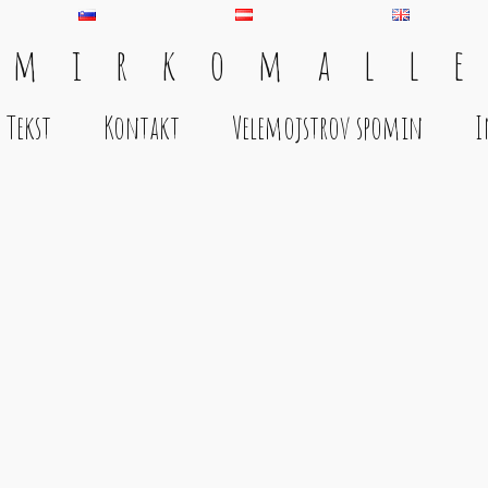
 m i r k o m a l l e
Tekst
Kontakt
Velemojstrov spomin
I