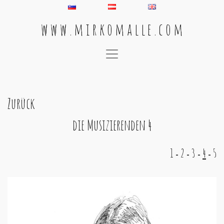
w w w . m i r k o m a l l e . c o m
Main Navigation
Zurück
die Musizierenden 4
1
2
3
4
5
-
-
-
-