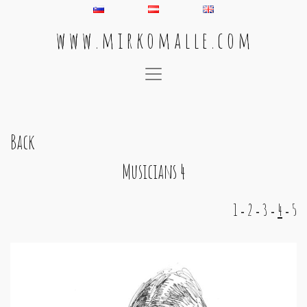
w w w . m i r k o m a l l e . c o m
Main Navigation
Back
Musicians 4
1
2
3
4
5
-
-
-
-