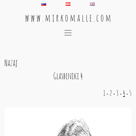
w w w . m i r k o m a l l e . c o m
Main Navigation
Nazaj
Glasbeniki 4
1
2
3
4
5
-
-
-
-