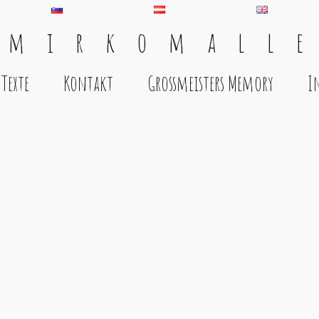
 m i r k o m a l l e
Texte
Kontakt
Grossmeisters Memory
I