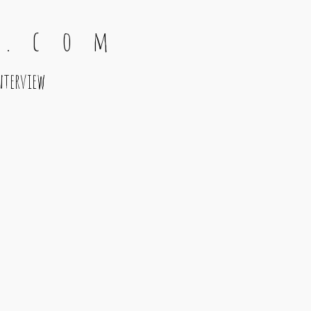
 . c o m
nterview