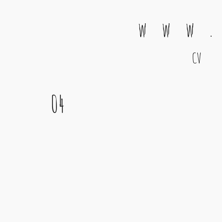
w w w .
CV
Main Navigation
04