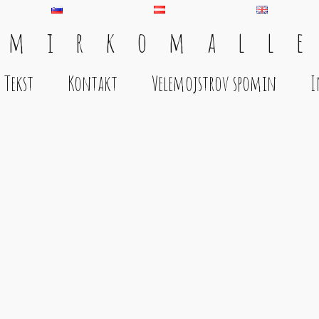
 m i r k o m a l l e
Tekst
Kontakt
Velemojstrov spomin
I