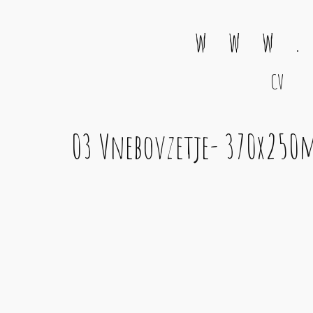
w w w .
CV
Main Navigation
03 Vnebovzetje- 370x250