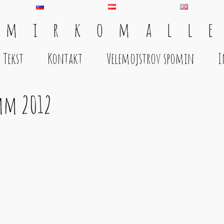
 m i r k o m a l l e
Tekst
Kontakt
Velemojstrov spomin
I
mm 2012