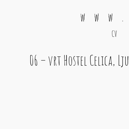
w w w .
CV
Main Navigation
06 – vrt Hostel Celica, Lj