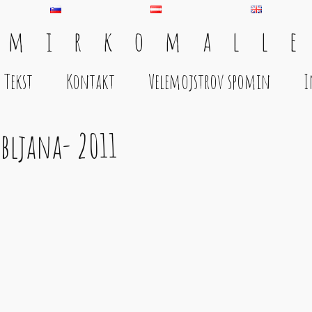
 m i r k o m a l l e
Tekst
Kontakt
Velemojstrov spomin
I
ubljana- 2011