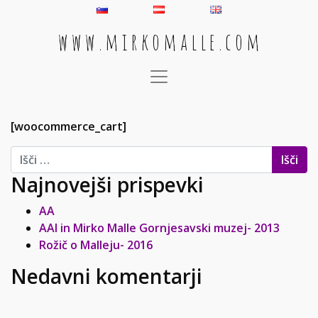
w w w . m i r k o m a l l e . c o m
Main Navigation
[woocommerce_cart]
Išči:
Najnovejši prispevki
AA
AAI in Mirko Malle Gornjesavski muzej- 2013
Rožič o Malleju- 2016
Nedavni komentarji