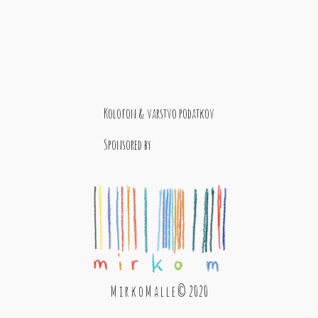
Kolofon & varstvo podatkov
Sponsored by
M i r k o M a l l e © 2020