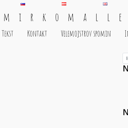
 m i r k o m a l l e
Tekst
Kontakt
Velemojstrov spomin
I
Išč
N
N