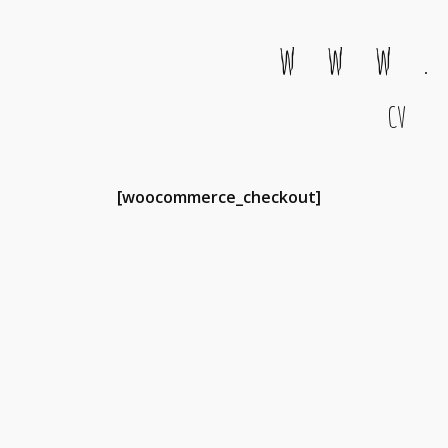
w w w .
CV
Main Navigation
[woocommerce_checkout]