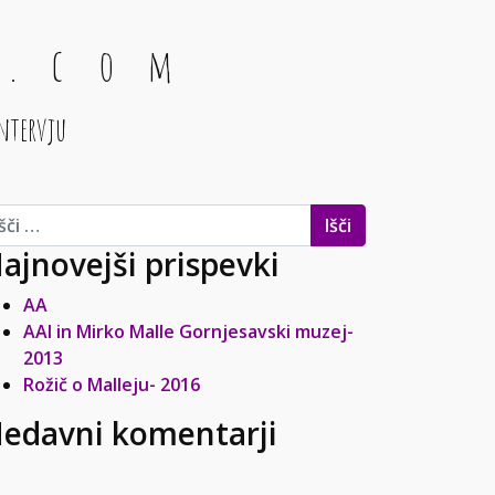
 . c o m
ntervju
i:
ajnovejši prispevki
AA
AAI in Mirko Malle Gornjesavski muzej-
2013
Rožič o Malleju- 2016
edavni komentarji